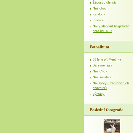
Žádost o členství
Náš chov
Katalogy
Inzerce
Nový standart belgického
obra od 2019
Fotoalbum
85 let u př. Menčíka
Barevné rázy
Náš Chov
Naši nejstarší
Návštěvy u zahraničních
chovatelů
Výstavy
Poslední fotografie