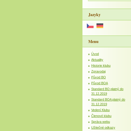
Jazyky
Menu
Úvod
Aktuality
Historie klubu
Zpravodaj
Původ BO
Původ BOA
Standard BO platný do
31.12.2019
Standard BOA platný do
31.12.2019
Vedení Klubu
Členové klubu
Správa webu
Užitečné odkazy