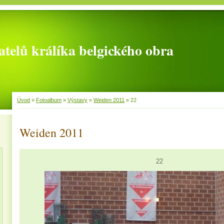
telů králíka belgického obra
Úvod
»
Fotoalbum
»
Výstavy
»
Weiden 2011
»
22
Weiden 2011
22