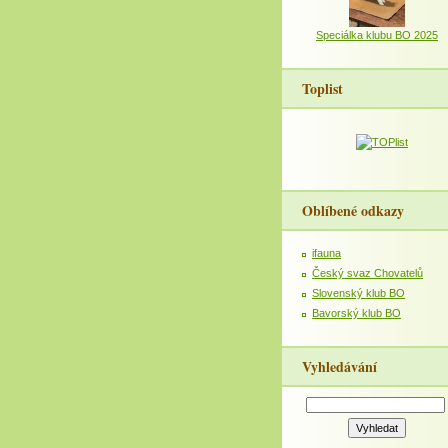
Speciálka klubu BO 2025
Toplist
Oblíbené odkazy
ifauna
Český svaz Chovatelů
Slovenský klub BO
Bavorský klub BO
Vyhledávání