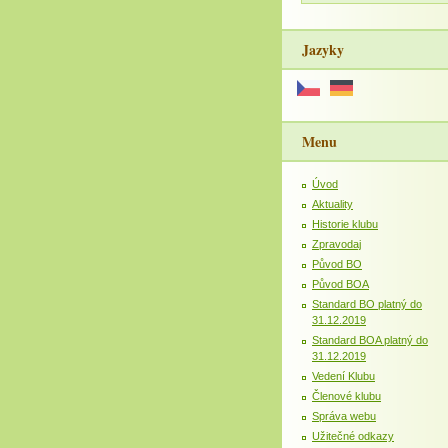
Jazyky
Menu
Úvod
Aktuality
Historie klubu
Zpravodaj
Původ BO
Původ BOA
Standard BO platný do
31.12.2019
Standard BOA platný do
31.12.2019
Vedení Klubu
Členové klubu
Správa webu
Užitečné odkazy