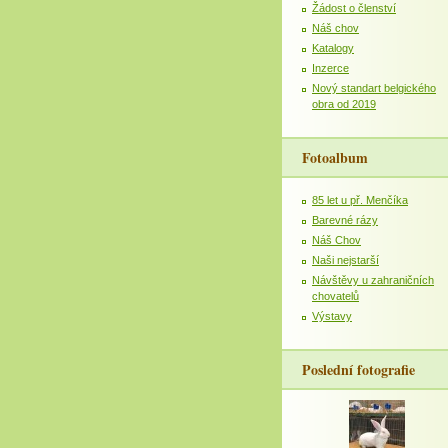
Žádost o členství
Náš chov
Katalogy
Inzerce
Nový standart belgického
obra od 2019
Fotoalbum
85 let u př. Menčíka
Barevné rázy
Náš Chov
Naši nejstarší
Návštěvy u zahraničních
chovatelů
Výstavy
Poslední fotografie