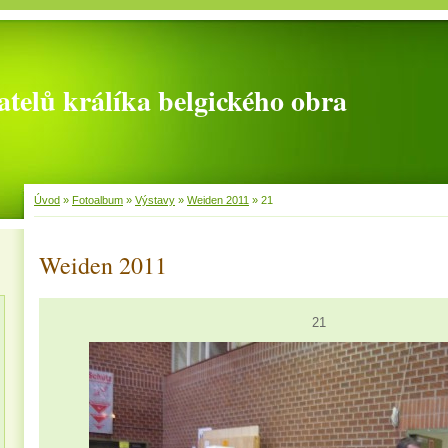
telů králíka belgického obra
Úvod
»
Fotoalbum
»
Výstavy
»
Weiden 2011
»
21
Weiden 2011
21