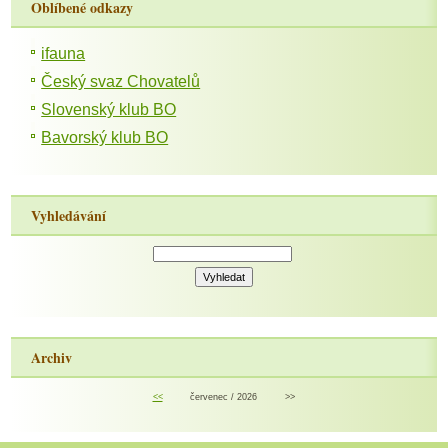
Oblíbené odkazy
ifauna
Český svaz Chovatelů
Slovenský klub BO
Bavorský klub BO
Vyhledávání
Archiv
<<
červenec / 2026
>>