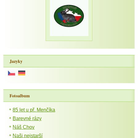
Jazyky
Fotoalbum
85 let u př. Menčíka
Barevné rázy
Náš Chov
Naši nejstarší