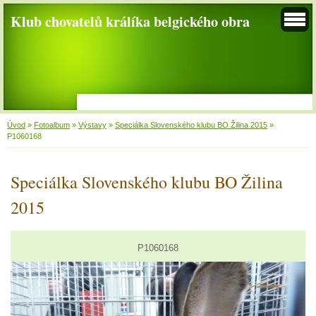
Klub chovatelů králíka belgického obra
Úvod
»
Fotoalbum
»
Výstavy
»
Speciálka Slovenského klubu BO Žilina 2015
»
P1060168
Speciálka Slovenského klubu BO Žilina
2015
P1060168