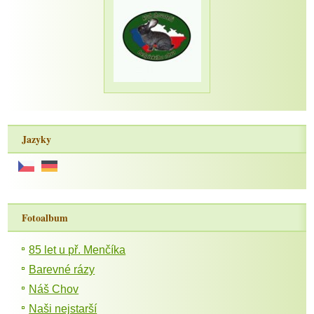
Jazyky
Fotoalbum
85 let u př. Menčíka
Barevné rázy
Náš Chov
Naši nejstarší