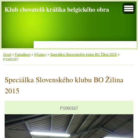
Klub chovatelů králíka belgického obra
Úvod
»
Fotoalbum
»
Výstavy
»
Speciálka Slovenského klubu BO Žilina 2015
»
P1060167
Speciálka Slovenského klubu BO Žilina
2015
P1060167