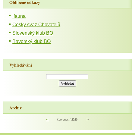
Oblíbené odkazy
ifauna
Český svaz Chovatelů
Slovenský klub BO
Bavorský klub BO
Vyhledávání
Archiv
<<
červenec / 2026
>>