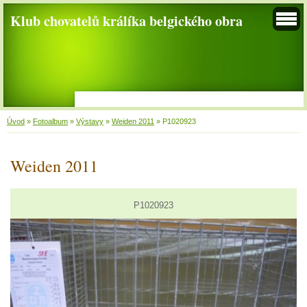
Klub chovatelů králíka belgického obra
Úvod
»
Fotoalbum
»
Výstavy
»
Weiden 2011
»
P1020923
Weiden 2011
P1020923