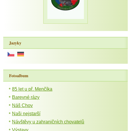
Jazyky
Fotoalbum
85 let u př. Menčíka
Barevné rázy
Náš Chov
Naši nejstarší
Návštěvy u zahraničních chovatelů
Výstavy