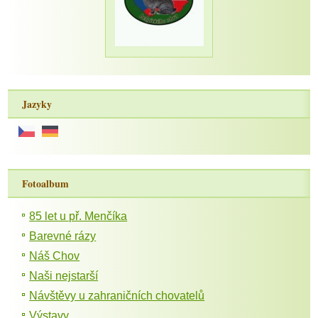
Jazyky
Fotoalbum
85 let u př. Menčíka
Barevné rázy
Náš Chov
Naši nejstarší
Návštěvy u zahraničních chovatelů
Výstavy