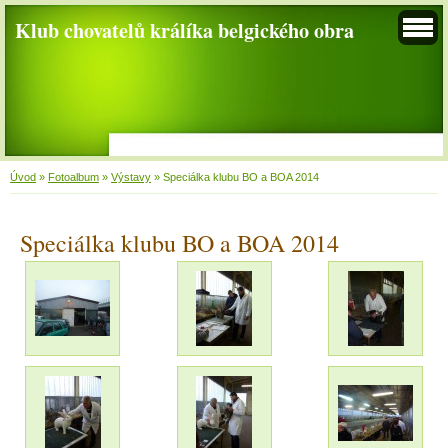
Klub chovatelů králíka belgického obra
Úvod
»
Fotoalbum
»
Výstavy
»
Speciálka klubu BO a BOA 2014
Speciálka klubu BO a BOA 2014