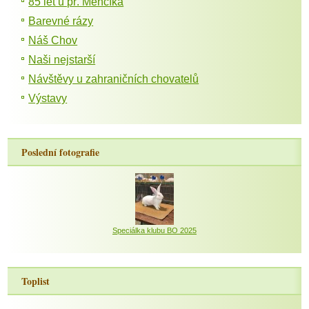
85 let u př. Menčíka
Barevné rázy
Náš Chov
Naši nejstarší
Návštěvy u zahraničních chovatelů
Výstavy
Poslední fotografie
Speciálka klubu BO 2025
Toplist