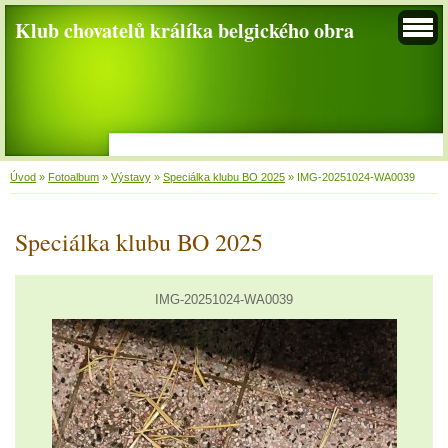
Klub chovatelů králíka belgického obra
Úvod
»
Fotoalbum
»
Výstavy
»
Speciálka klubu BO 2025
»
IMG-20251024-WA0039
Speciálka klubu BO 2025
IMG-20251024-WA0039