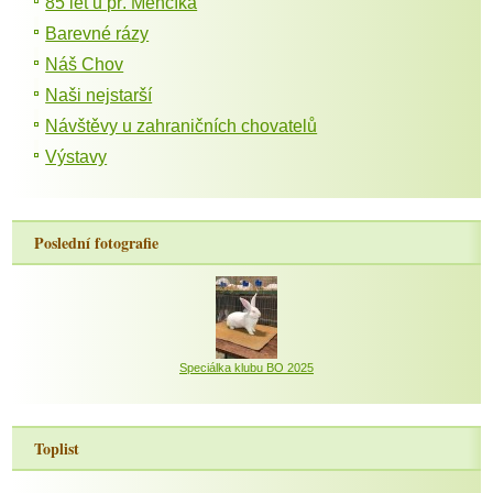
85 let u př. Menčíka
Barevné rázy
Náš Chov
Naši nejstarší
Návštěvy u zahraničních chovatelů
Výstavy
Poslední fotografie
Speciálka klubu BO 2025
Toplist