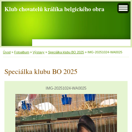
Klub chovatelů králíka belgického obra
Úvod
»
Fotoalbum
»
Výstavy
»
Speciálka klubu BO 2025
»
IMG-20251024-WA0025
Speciálka klubu BO 2025
IMG-20251024-WA0025