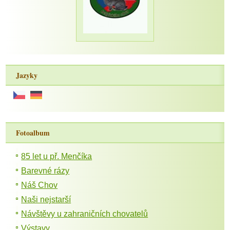
Jazyky
Fotoalbum
85 let u př. Menčíka
Barevné rázy
Náš Chov
Naši nejstarší
Návštěvy u zahraničních chovatelů
Výstavy