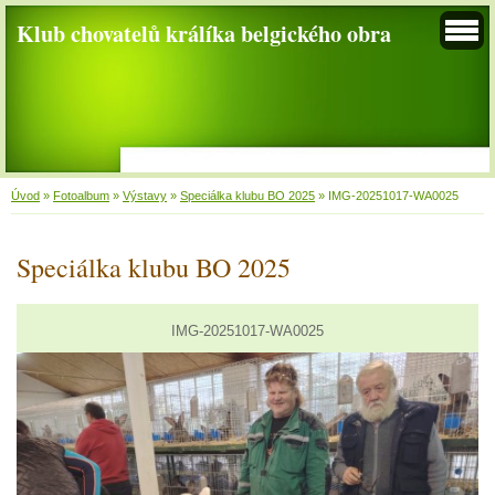
Klub chovatelů králíka belgického obra
Úvod
»
Fotoalbum
»
Výstavy
»
Speciálka klubu BO 2025
»
IMG-20251017-WA0025
Speciálka klubu BO 2025
IMG-20251017-WA0025