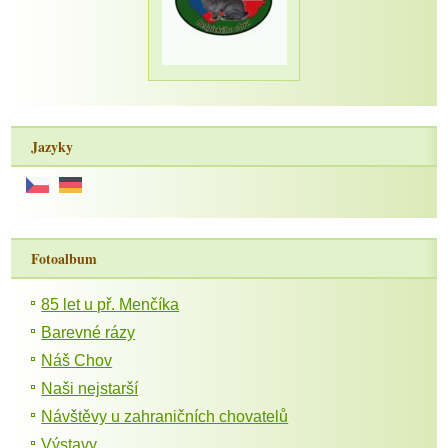
Jazyky
Fotoalbum
85 let u př. Menčíka
Barevné rázy
Náš Chov
Naši nejstarší
Návštěvy u zahraničních chovatelů
Výstavy