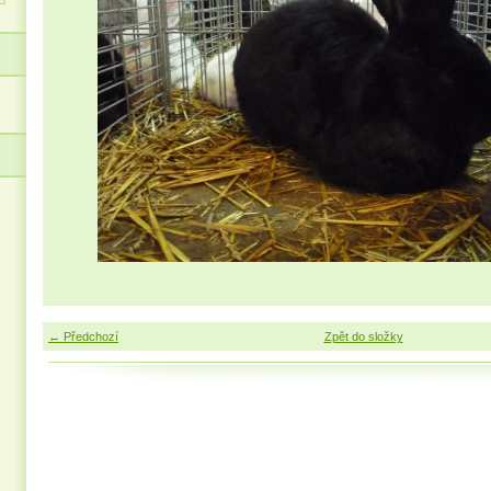
← Předchozí
Zpět do složky