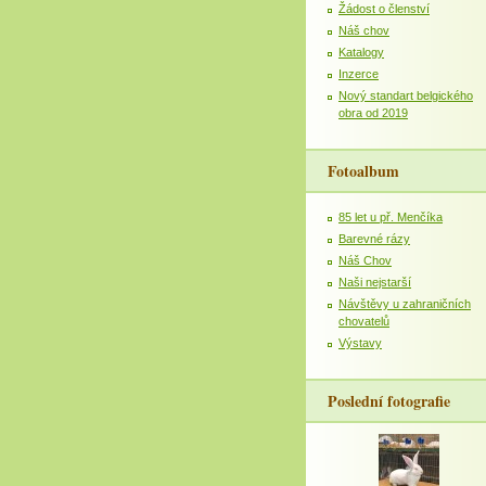
Žádost o členství
Náš chov
Katalogy
Inzerce
Nový standart belgického
obra od 2019
Fotoalbum
85 let u př. Menčíka
Barevné rázy
Náš Chov
Naši nejstarší
Návštěvy u zahraničních
chovatelů
Výstavy
Poslední fotografie