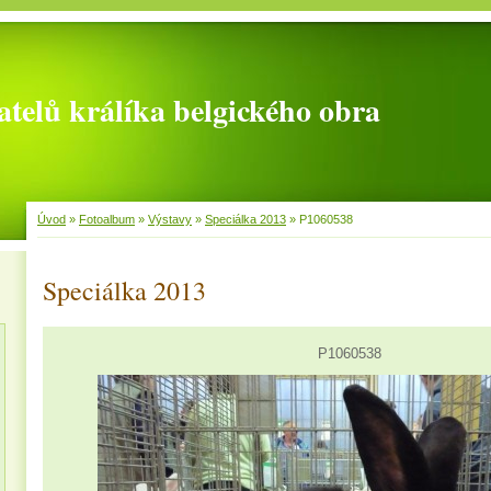
telů králíka belgického obra
Úvod
»
Fotoalbum
»
Výstavy
»
Speciálka 2013
»
P1060538
Speciálka 2013
P1060538