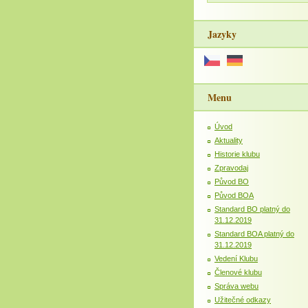
Jazyky
Menu
Úvod
Aktuality
Historie klubu
Zpravodaj
Původ BO
Původ BOA
Standard BO platný do
31.12.2019
Standard BOA platný do
31.12.2019
Vedení Klubu
Členové klubu
Správa webu
Užitečné odkazy