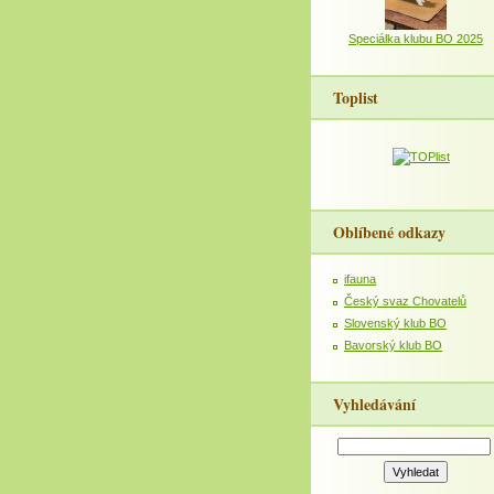
Speciálka klubu BO 2025
Toplist
Oblíbené odkazy
ifauna
Český svaz Chovatelů
Slovenský klub BO
Bavorský klub BO
Vyhledávání