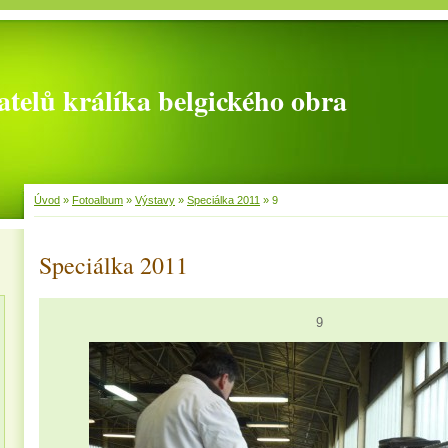
telů králíka belgického obra
Úvod
»
Fotoalbum
»
Výstavy
»
Speciálka 2011
»
9
Speciálka 2011
9