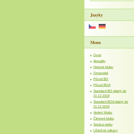
Jazyky
Menu
Úvod
Aktuality
Historie klubu
Zpravodaj
Původ BO
Původ BOA
Standard BO platný do
31.12.2019
Standard BOA platný do
31.12.2019
Vedení Klubu
Členové klubu
Správa webu
Užitečné odkazy