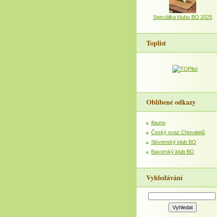
Speciálka klubu BO 2025
Toplist
Oblíbené odkazy
ifauna
Český svaz Chovatelů
Slovenský klub BO
Bavorský klub BO
Vyhledávání