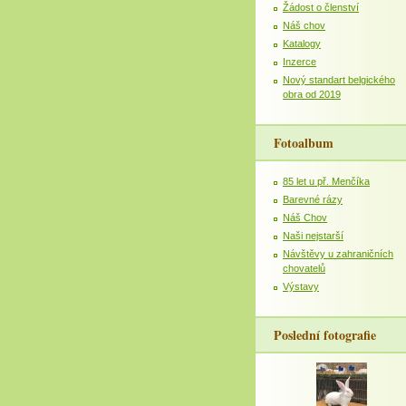
Žádost o členství
Náš chov
Katalogy
Inzerce
Nový standart belgického
obra od 2019
Fotoalbum
85 let u př. Menčíka
Barevné rázy
Náš Chov
Naši nejstarší
Návštěvy u zahraničních
chovatelů
Výstavy
Poslední fotografie