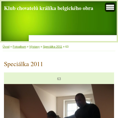
Klub chovatelů králíka belgického obra
Úvod
»
Fotoalbum
»
Výstavy
»
Speciálka 2011
»
63
Speciálka 2011
63