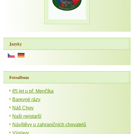
Jazyky
Fotoalbum
85 let u př. Menčíka
Barevné rázy
Náš Chov
Naši nejstarší
Návštěvy u zahraničních chovatelů
Výstavy