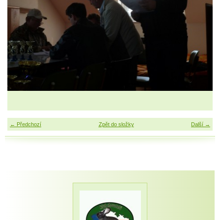
← Předchozí
Zpět do složky
Další →