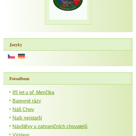
Jazyky
Fotoalbum
85 let u př. Menčíka
Barevné rázy
Náš Chov
Naši nejstarší
Návštěvy u zahraničních chovatelů
Výstavy