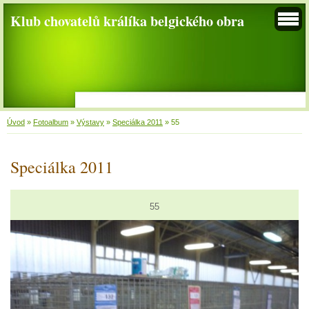
Klub chovatelů králíka belgického obra
Úvod
»
Fotoalbum
»
Výstavy
»
Speciálka 2011
»
55
Speciálka 2011
55