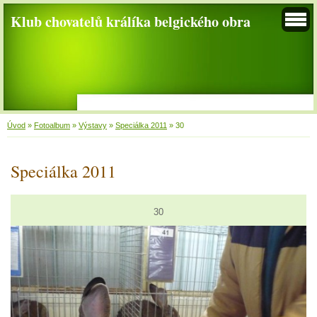
Klub chovatelů králíka belgického obra
Úvod
»
Fotoalbum
»
Výstavy
»
Speciálka 2011
»
30
Speciálka 2011
30