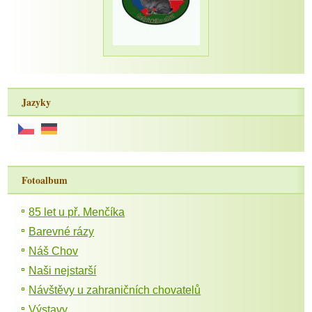
Jazyky
Fotoalbum
85 let u př. Menčíka
Barevné rázy
Náš Chov
Naši nejstarší
Návštěvy u zahraničních chovatelů
Výstavy