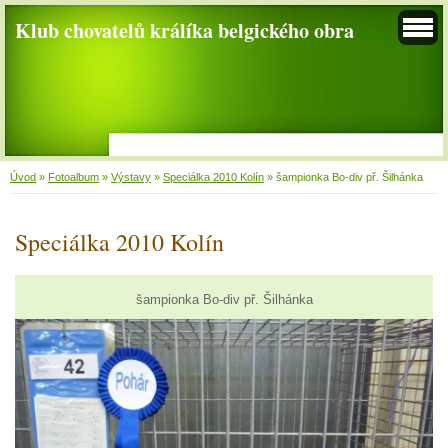
Klub chovatelů králíka belgického obra
Úvod
»
Fotoalbum
»
Výstavy
»
Speciálka 2010 Kolín
»
šampionka Bo-div př. Šilhánka
Speciálka 2010 Kolín
šampionka Bo-div př. Šilhánka