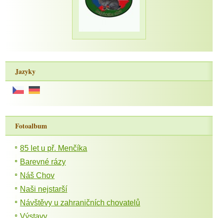
Jazyky
Fotoalbum
85 let u př. Menčíka
Barevné rázy
Náš Chov
Naši nejstarší
Návštěvy u zahraničních chovatelů
Výstavy