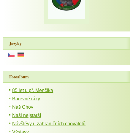
Jazyky
Fotoalbum
85 let u př. Menčíka
Barevné rázy
Náš Chov
Naši nejstarší
Návštěvy u zahraničních chovatelů
Výstavy