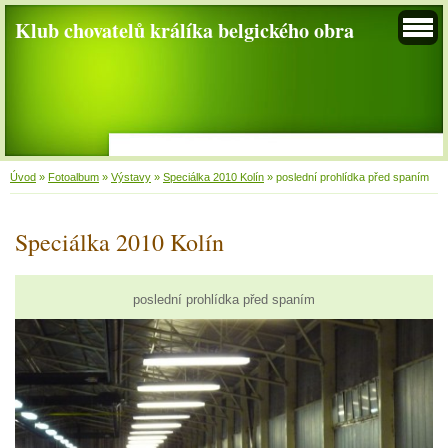
Klub chovatelů králíka belgického obra
Úvod
»
Fotoalbum
»
Výstavy
»
Speciálka 2010 Kolín
»
poslední prohlídka před spaním
Speciálka 2010 Kolín
poslední prohlídka před spaním