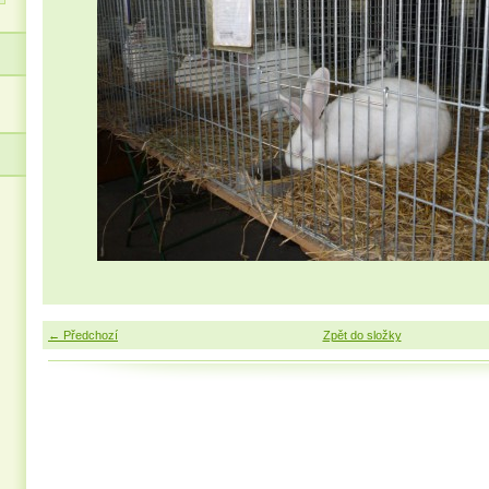
← Předchozí
Zpět do složky