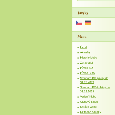
Jazyky
Menu
Úvod
Aktuality
Historie klubu
Zpravodaj
Původ BO
Původ BOA
Standard BO platný do
31.12.2019
Standard BOA platný do
31.12.2019
Vedení Klubu
Členové klubu
Správa webu
Užitečné odkazy