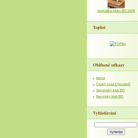
Speciálka klubu BO 2025
Toplist
Oblíbené odkazy
ifauna
Český svaz Chovatelů
Slovenský klub BO
Bavorský klub BO
Vyhledávání