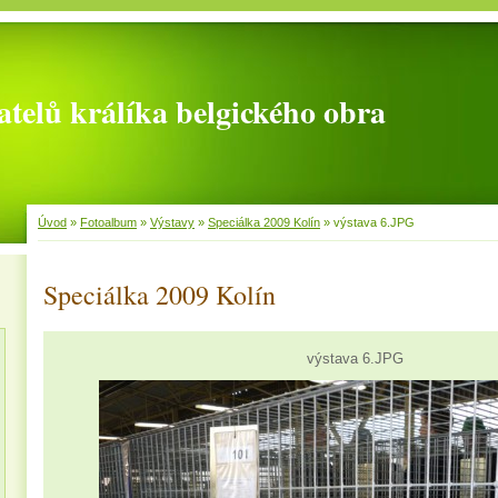
telů králíka belgického obra
Úvod
»
Fotoalbum
»
Výstavy
»
Speciálka 2009 Kolín
»
výstava 6.JPG
Speciálka 2009 Kolín
výstava 6.JPG