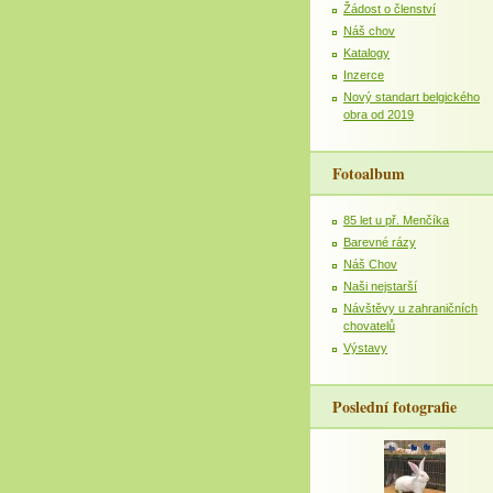
Žádost o členství
Náš chov
Katalogy
Inzerce
Nový standart belgického
obra od 2019
Fotoalbum
85 let u př. Menčíka
Barevné rázy
Náš Chov
Naši nejstarší
Návštěvy u zahraničních
chovatelů
Výstavy
Poslední fotografie