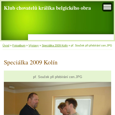
Klub chovatelů králíka belgického obra
Úvod
»
Fotoalbum
»
Výstavy
»
Speciálka 2009 Kolín
»
př. Souček při přebírání cen.JPG
Speciálka 2009 Kolín
př. Souček při přebírání cen.JPG