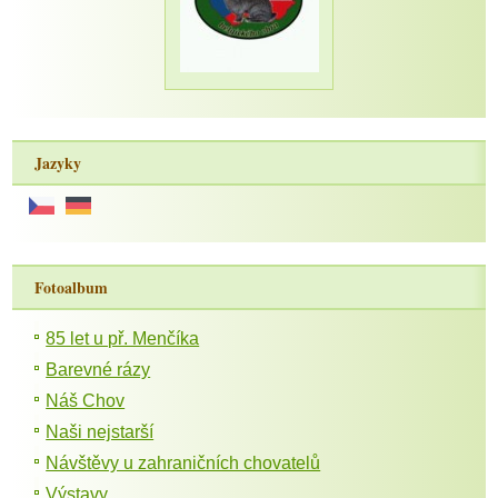
Jazyky
Fotoalbum
85 let u př. Menčíka
Barevné rázy
Náš Chov
Naši nejstarší
Návštěvy u zahraničních chovatelů
Výstavy