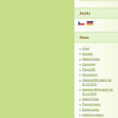
Jazyky
Menu
Úvod
Aktuality
Historie klubu
Zpravodaj
Původ BO
Původ BOA
Standard BO platný do
31.12.2019
Standard BOA platný do
31.12.2019
Vedení Klubu
Členové klubu
Správa webu
Užitečné odkazy