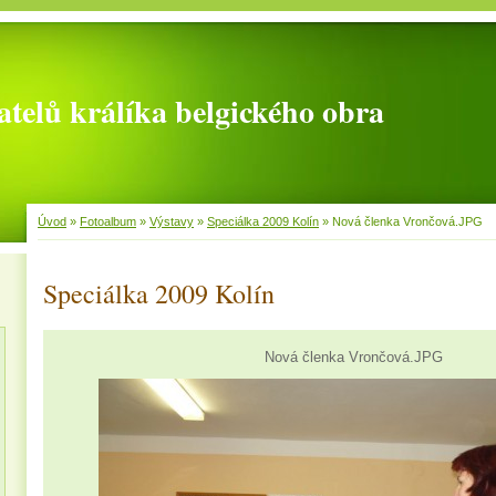
telů králíka belgického obra
Úvod
»
Fotoalbum
»
Výstavy
»
Speciálka 2009 Kolín
»
Nová členka Vrončová.JPG
Speciálka 2009 Kolín
Nová členka Vrončová.JPG