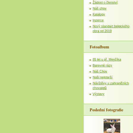
Žádost o členství
Náš chov
Katalogy
Inzerce
Nový standart belgického
obra od 2019
Fotoalbum
85 let u př. Menčíka
Barevné rázy
Náš Chov
Naši nejstarší
Návštěvy u zahraničních
chovatelů
Výstavy
Poslední fotografie