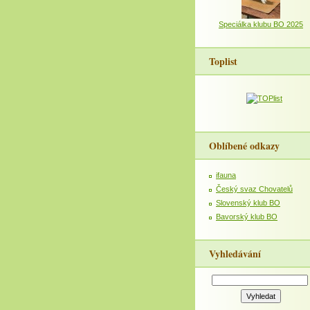
Speciálka klubu BO 2025
Toplist
Oblíbené odkazy
ifauna
Český svaz Chovatelů
Slovenský klub BO
Bavorský klub BO
Vyhledávání