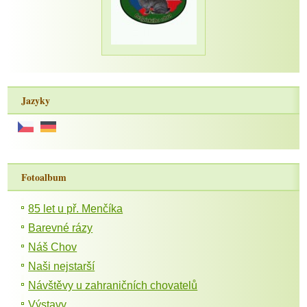
Jazyky
Fotoalbum
85 let u př. Menčíka
Barevné rázy
Náš Chov
Naši nejstarší
Návštěvy u zahraničních chovatelů
Výstavy