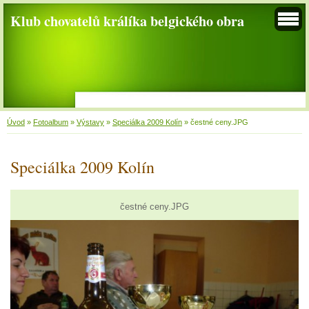
Klub chovatelů králíka belgického obra
Úvod
»
Fotoalbum
»
Výstavy
»
Speciálka 2009 Kolín
»
čestné ceny.JPG
Speciálka 2009 Kolín
čestné ceny.JPG