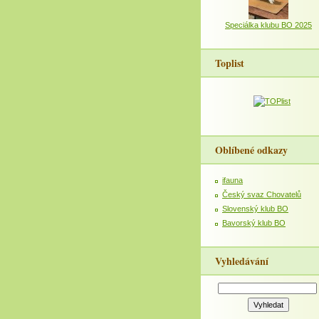
Speciálka klubu BO 2025
Toplist
Oblíbené odkazy
ifauna
Český svaz Chovatelů
Slovenský klub BO
Bavorský klub BO
Vyhledávání