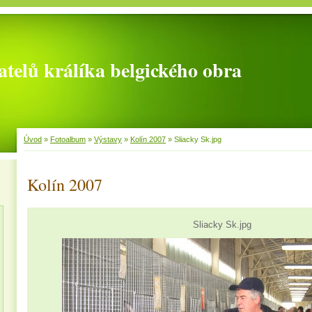
telů králíka belgického obra
Úvod
»
Fotoalbum
»
Výstavy
»
Kolín 2007
»
Sliacky Sk.jpg
Kolín 2007
Sliacky Sk.jpg