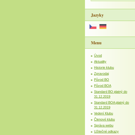
Jazyky
Menu
Úvod
Aktuality
Historie klubu
Zpravodaj
Původ BO
Původ BOA
Standard BO platný do
31.12.2019
Standard BOA platný do
31.12.2019
Vedení Klubu
Členové klubu
Správa webu
Užitečné odkazy