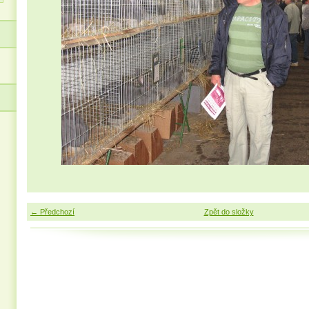
← Předchozí
Zpět do složky