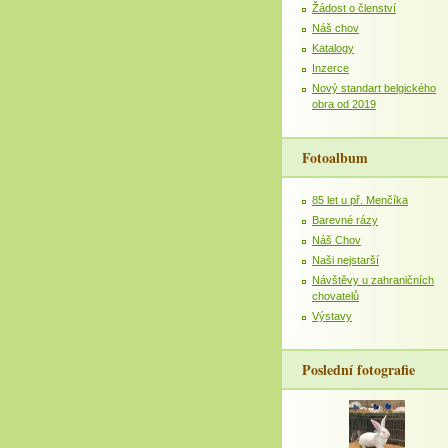
Žádost o členství
Náš chov
Katalogy
Inzerce
Nový standart belgického
obra od 2019
Fotoalbum
85 let u př. Menčíka
Barevné rázy
Náš Chov
Naši nejstarší
Návštěvy u zahraničních
chovatelů
Výstavy
Poslední fotografie