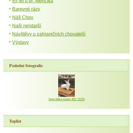
85 let u př. Menčíka
Barevné rázy
Náš Chov
Naši nejstarší
Návštěvy u zahraničních chovatelů
Výstavy
Poslední fotografie
Speciálka klubu BO 2025
Toplist