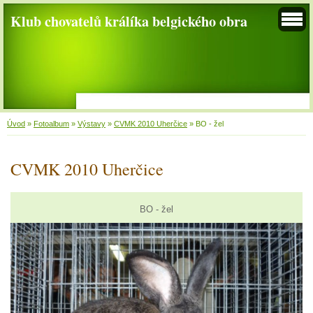
Klub chovatelů králíka belgického obra
Úvod
»
Fotoalbum
»
Výstavy
»
CVMK 2010 Uherčice
»
BO - žel
CVMK 2010 Uherčice
BO - žel