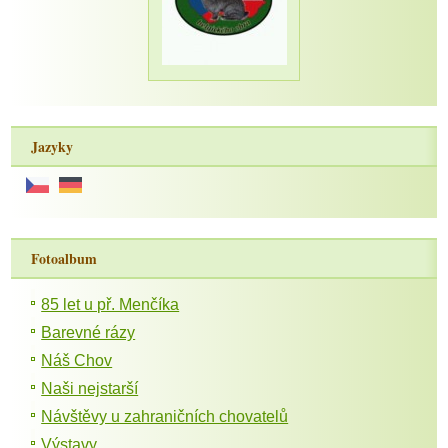
Jazyky
Fotoalbum
85 let u př. Menčíka
Barevné rázy
Náš Chov
Naši nejstarší
Návštěvy u zahraničních chovatelů
Výstavy