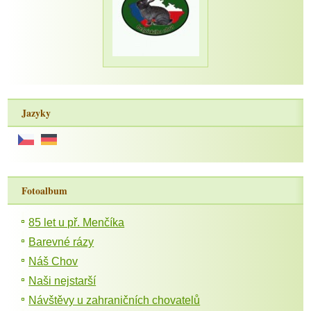
Jazyky
Fotoalbum
85 let u př. Menčíka
Barevné rázy
Náš Chov
Naši nejstarší
Návštěvy u zahraničních chovatelů