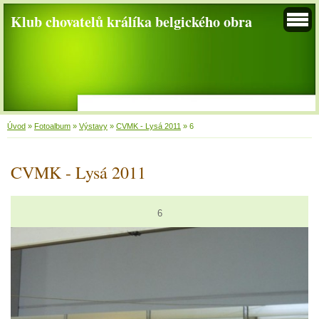
Klub chovatelů králíka belgického obra
Úvod
»
Fotoalbum
»
Výstavy
»
CVMK - Lysá 2011
»
6
CVMK - Lysá 2011
6