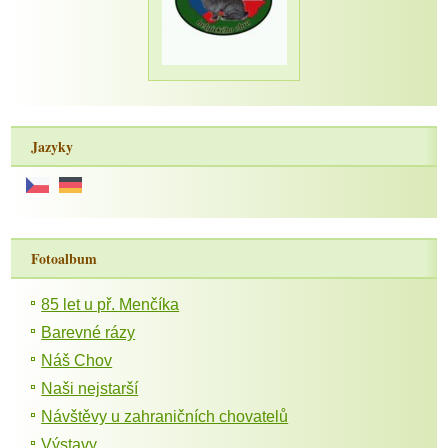
Jazyky
Fotoalbum
85 let u př. Menčíka
Barevné rázy
Náš Chov
Naši nejstarší
Návštěvy u zahraničních chovatelů
Výstavy