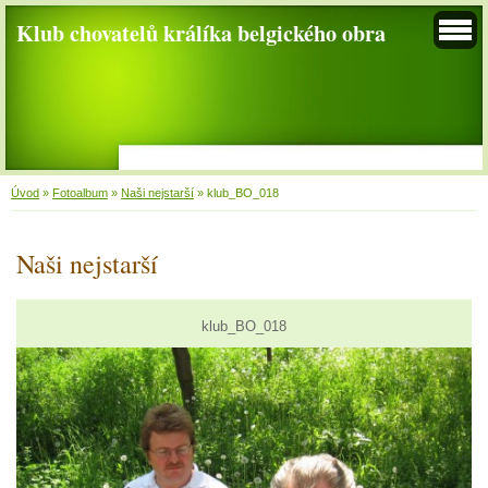
Klub chovatelů králíka belgického obra
Úvod
»
Fotoalbum
»
Naši nejstarší
»
klub_BO_018
Naši nejstarší
klub_BO_018