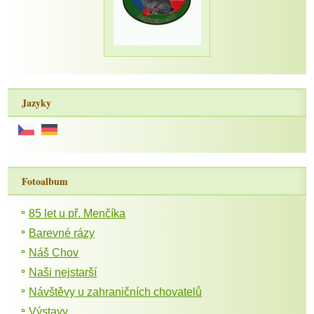
Jazyky
Fotoalbum
85 let u př. Menčíka
Barevné rázy
Náš Chov
Naši nejstarší
Návštěvy u zahraničních chovatelů
Výstavy