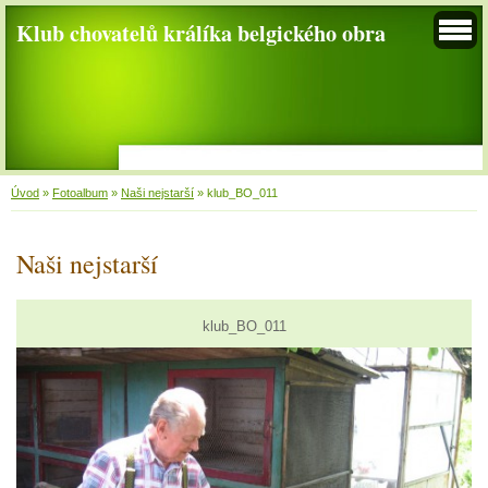
Klub chovatelů králíka belgického obra
Úvod
»
Fotoalbum
»
Naši nejstarší
»
klub_BO_011
Naši nejstarší
klub_BO_011