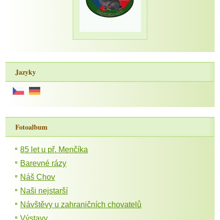
Jazyky
Fotoalbum
85 let u př. Menčíka
Barevné rázy
Náš Chov
Naši nejstarší
Návštěvy u zahraničních chovatelů
Výstavy