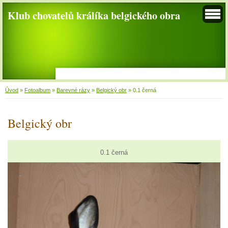
Klub chovatelů králíka belgického obra
Úvod
»
Fotoalbum
»
Barevné rázy
»
Belgický obr
»
0.1 černá
Belgický obr
0.1 černá