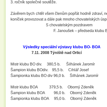
3. ročník společné soutěže.
Závěrem bych chtěl všem členům popřát hodně zdraví, n
koníček provozovat a dále pak mnoho chovatelských úsp
S chovatelským pozdravem
F. Janoušek – předseda klubu B
Výsledky speciální výstavy klubu BO- BOA
7.11. 2008 Týniště nad Orlicí
Mistr klubu BO div. 380,5 b. Šilhánek Jaromír
Šampion klubu BOdiv. 95,5 b. Cihlář Josef
Šampionka klubu BO div 96,0 b. Šilhánek Jaromír
Mistr klubu BOA 379,5 b. Oborný Zdeněk
Šampion klubu BOA 96,0 b. Oborný Zdeněk
Šampionka klubu BOA 95,0 b. Oborný Zdeněk