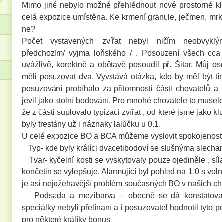
Mimo jiné nebylo možné přehlédnout nové prostorné kl
celá expozice umístěna. Ke krmení granule, ječmen, mrke
ne?
Počet vystavených zvířat nebyl ničím neobvyklý
předchozím/ vyjma loňského / . Posouzení všech c
uvážlivě, korektně a obětavě posoudil př. Šitar. Můj os
měli posuzovat dva. Vyvstává otázka, kdo by měl být 
posuzování probíhalo za přítomnosti části chovatelů 
jevil jako stolní bodování. Pro mnohé chovatele to muse
že z části suplovalo typizaci zvířat , od které jsme jako kl
byly trestány už i náznaky lalůčku u 0.1.
U celé expozice BO a BOA můžeme vyslovit spokojenost 
Typ- kde byly králíci dvacetibodoví se slušnýma slecha
Tvar- kyčelní kosti se vyskytovaly pouze ojediněle , sí
končetin se vylepšuje. Alarmující byl pohled na 1.0 s voln
je asi nejožehavější problém současných BO v našich c
Podsada a mezibarva – obecně se dá konstatovat,
speciálky nebyli přelínaní a i posuzovatel hodnotil tyto p
pro některé králíky bonus.