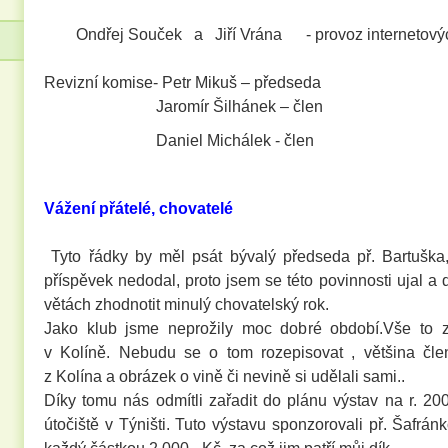
Ondřej Souček a Jiří Vrána - provoz internetovýc
Revizní komise- Petr Mikuš – předseda
Jaromír Šilhánek – člen
Daniel Michálek - člen
Vážení přátelé, chovatelé
Tyto řádky by měl psát bývalý předseda př. Bartuška
příspěvek nedodal, proto jsem se této povinnosti ujal a 
větách zhodnotit minulý chovatelský rok.
Jako klub jsme neprožily moc dobré období.Vše to z
v Kolíně. Nebudu se o tom rozepisovat , většina čl
z Kolína a obrázek o vině či nevině si udělali sami..
Díky tomu nás odmítli zařadit do plánu výstav na r. 20
útočiště v Týništi. Tuto výstavu sponzorovali př. Šafrán