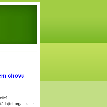
cem chovu
licí .
dající organizace.