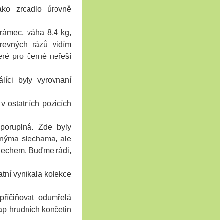
ko zrcadlo úrovně
 rámec, váha 8,4 kg,
revných rázů vidím
eré pro černé neřeší
líci byly vyrovnaní
 v ostatních pozicích
zporuplná. Zde byly
evnýma slechama, ale
slechem. Buďme rádi,
atní vynikala kolekce
apříčiňovat odumřelá
lap hrudních končetin