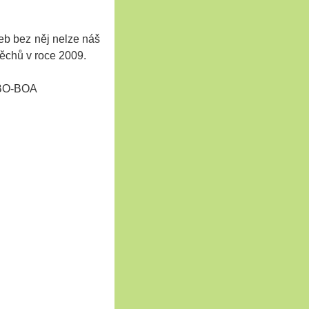
eb bez něj nelze náš
ěchů v roce 2009.
O-BOA