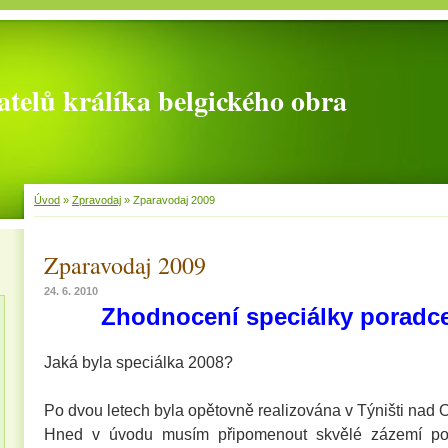
telů králíka belgického obra
Úvod
»
Zpravodaj
»
Zparavodaj 2009
Zparavodaj 2009
24. 6. 2010
Zhodnocení speciálky porad
Jaká byla speciálka 2008?
Po dvou letech byla opětovně realizována v Týništi nad Or
Hned v úvodu musím připomenout skvělé zázemí pořá