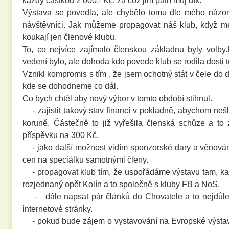
každý částkou 2 000.- Kč, za což jim patří můj dík.
Výstava se povedla, ale chybělo tomu dle mého názoru
návštěvníci. Jak můžeme propagovat náš klub, když m
koukají jen členové klubu.
To, co nejvíce zajímalo členskou základnu byly volby
vedení bylo, ale dohoda kdo povede klub se rodila dosti 
Vznikl kompromis s tím , že jsem ochotný stát v čele do 
kde se dohodneme co dál.
Co bych chtěl aby nový výbor v tomto období stihnul.
- zajistit takový stav financí v pokladně, abychom
koruně. Částečně to již vyřešila členská schůze a to
příspěvku na 300 Kč.
- jako další možnost vidím sponzorské dary a věnován
cen na speciálku samotnými členy.
- propagovat klub tím, že uspořádáme výstavu tam, ka
rozjednaný opět Kolín a to společně s kluby FB a NoS.
- dále napsat pár článků do Chovatele a to nejdůležit
internetové stránky.
- pokud bude zájem o vystavování na Evropské výstavě