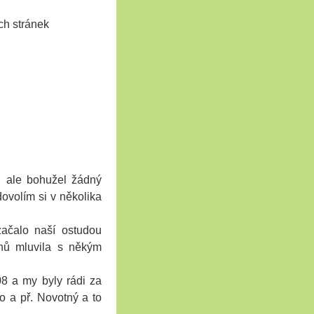
h stránek
, ale bohužel žádný
dovolím si v několika
ačalo naší ostudou
enů mluvila s někým
08 a my byly rádi za
ko a př. Novotný a to