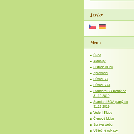
Jazyky
Menu
Úvod
Aktuality
Historie klubu
Zpravodaj
Původ BO
Původ BOA
Standard BO platný do
31.12.2019
Standard BOA platný do
31.12.2019
Vedení Klubu
Členové klubu
Správa webu
Užitečné odkazy