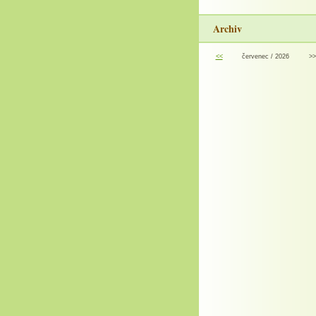
Archiv
<<
červenec / 2026
>>