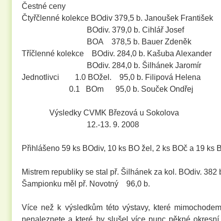
Čestné ceny
Čtyřčlenné kolekce BOdiv 379,5 b. Janoušek František
BOdiv. 379,0 b. Cihlář Josef
BOA 378,5 b. Bauer Zdeněk
Tříčlenné kolekce BOdiv. 284,0 b. Kašuba Alexander
BOdiv. 284,0 b. Šilhánek Jaromír
Jednotlivci 1.0 BOžel. 95,0 b. Filipová Helena
0.1 BOm 95,0 b. Souček Ondřej
Výsledky CVMK Březová u Sokolova
12.-13. 9. 2008
Přihlášeno 59 ks BOdiv, 10 ks BO žel, 2 ks BOč a 19 ks
Mistrem republiky se stal př. Šilhánek za kol. BOdiv. 382 
Šampionku měl př. Novotný 96,0 b.
Více než k výsledkům této výstavy, které mimochodem
nenaleznete a které by slušel více punc pěkné okresní