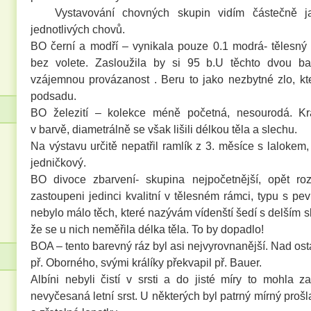
Vystavování chovných skupin vidím částečně ja
jednotlivých chovů.
BO černí a modří – vynikala pouze 0.1 modrá- tělesný
bez volete. Zasloužila by si 95 b.U těchto dvou ba
vzájemnou provázanost . Beru to jako nezbytné zlo, kt
podsadu.
BO železití – kolekce méně početná, nesourodá. Krá
v barvě, diametrálně se však lišili délkou těla a slechu.
Na výstavu určitě nepatřil ramlík z 3. měsíce s lalokem,
jedničkový.
BO divoce zbarvení- skupina nejpočetnější, opět ro
zastoupeni jedinci kvalitní v tělesném rámci, typu s p
nebylo málo těch, které nazývám vídenští šedí s delším 
že se u nich neměřila délka těla. To by dopadlo!
BOA – tento barevný ráz byl asi nejvyrovnanější. Nad ost
př. Oborného, svými králíky překvapil př. Bauer.
Albíni nebyli čistí v srsti a do jisté míry to mohla z
nevyčesaná letní srst. U některých byl patrný mírný proš