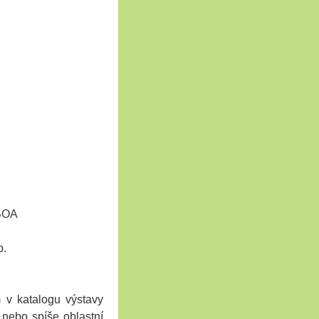
 BOA
b.
 v katalogu výstavy
 nebo spíše oblastní