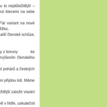
 to nejdůležitější –
ezi klecemi na sebe
.Pár variant na nové
těžko.
další členské schůze,
 nešly z koruny ke
 zvýšením členského
í pohárů a čestných
m přijdou lidi. Máme
ější založit vlastní
 v Nitře, uskutečnit