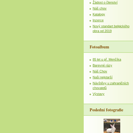
Žádost o členství
Náš chov
Katalogy
Inzerce
Nový standart belgického
obra od 2019
Fotoalbum
85 let u př. Menčíka
Barevné rázy
Náš Chov
Naši nejstarší
Návštěvy u zahraničních
chovatelů
Výstavy
Poslední fotografie