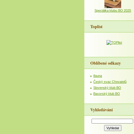
Speciálka klubu BO 2025
Toplist
Oblíbené odkazy
ifauna
Český svaz Chovatelů
Slovenský klub BO
Bavorský klub BO
Vyhledávání