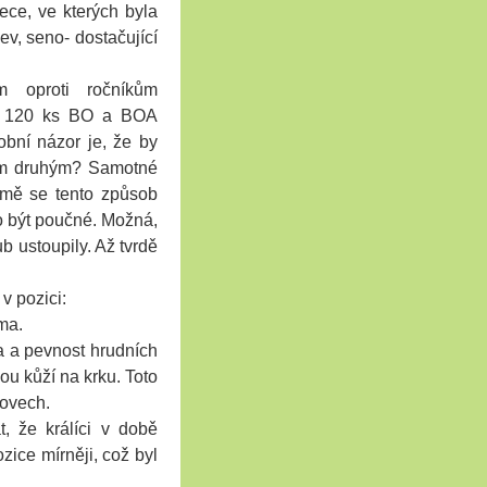
ece, ve kterých byla
v, seno- dostačující
m oproti ročníkům
ca 120 ks BO a BOA
obní názor je, že by
tím druhým? Samotné
a mě se tento způsob
lo být poučné. Možná,
ub ustoupily. Až tvrdě
v pozici:
ma.
la a pevnost hrudních
ou kůží na krku. Toto
hovech.
 že králíci v době
ozice mírněji, což byl