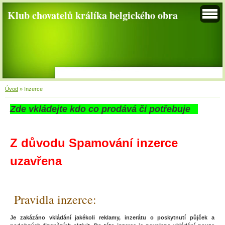
Klub chovatelů králíka belgického obra
Úvod
»
Inzerce
Zde vkládejte kdo co prodává či potřebuje
Z důvodu Spamování inzerce
uzavřena
Pravidla inzerce:
Je zakázáno vkládání jakékoli reklamy, inzerátu o poskytnutí půjček a