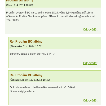
Prodám BO albiny
(
Aleš.
,
7. 4. 2014
18:02
)
Prodám výstavní BO narozené v lednu 2O14. váha 3,5-4kg délka uší 18cm
očkované. Rodiče čistokrevní původ Německo. email: alesmiku@email.cz tel.
724138225
Odpovědět
Re: Prodám BO albiny
(
Slovensko
,
7. 4. 2014
18:52
)
Zdravim, odkial z ciech ste ? su z PP ?
Odpovědět
Re: Prodám BO albiny
(
Ústí nad/Labem
,
15. 6. 2014
19:42
)
Odkud ste město . Hledám někoho okolo Ústí m/L Děkuji
Gemonek@gmail.com
Odpovědět