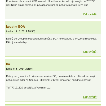
Koupim na chov samici BO kolem královéhradeckého kraje volejte na 737 771
333 Nebo email editasoukupova@centrum.cz nebo výměna kus za kus
Odpovědět
koupim BOA
(
miska
,
17. 5. 2014
16:58
)
Dobrý den,koupím odstavenou samičku BOA ,tetovanouu s PP,cenu respektuji.
Děkuji za nabídky
Odpovědět
bo
(
Jirka
,
8. 5. 2014
23:10
)
Dobry den, koupim 2 pripustene samice BO, prosim nekde v Jihlavskem kraji
nebo okres zdar N. Sazavou i Havlickuv brod, Chotebor, nabidnete prosim.
Tel 777121320 email jfidzi@seznam.cz
Odpovědět