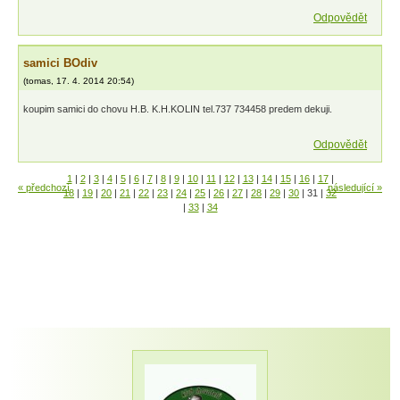
Odpovědět
samici BOdiv
(
tomas
,
17. 4. 2014
20:54
)
koupim samici do chovu H.B. K.H.KOLIN tel.737 734458 predem dekuji.
Odpovědět
1
|
2
|
3
|
4
|
5
|
6
|
7
|
8
|
9
|
10
|
11
|
12
|
13
|
14
|
15
|
16
|
17
|
« předchozí
následující »
18
|
19
|
20
|
21
|
22
|
23
|
24
|
25
|
26
|
27
|
28
|
29
|
30
|
31
|
32
|
33
|
34