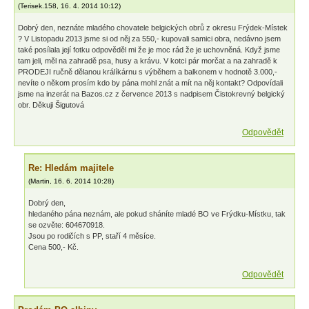
(
Terisek.158
,
16. 4. 2014
10:12
)
Dobrý den, neznáte mladého chovatele belgických obrů z okresu Frýdek-Místek
? V Listopadu 2013 jsme si od něj za 550,- kupovali samici obra, nedávno jsem
také posílala její fotku odpověděl mi že je moc rád že je uchovněná. Když jsme
tam jeli, měl na zahradě psa, husy a krávu. V kotci pár morčat a na zahradě k
PRODEJI ručně dělanou králíkárnu s výběhem a balkonem v hodnotě 3.000,-
nevíte o někom prosím kdo by pána mohl znát a mít na něj kontakt? Odpovídali
jsme na inzerát na Bazos.cz z července 2013 s nadpisem Čistokrevný belgický
obr. Děkuji Šigutová
Odpovědět
Re: Hledám majitele
(
Martin
,
16. 6. 2014
10:28
)
Dobrý den,
hledaného pána neznám, ale pokud sháníte mladé BO ve Frýdku-Místku, tak
se ozvěte: 604670918.
Jsou po rodičích s PP, staří 4 měsíce.
Cena 500,- Kč.
Odpovědět