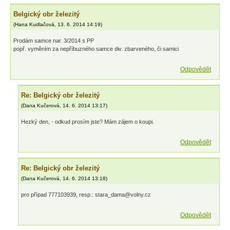
Belgický obr železitý
(
Hana Kudlačová
,
13. 6. 2014
14:19
)
Prodám samce nar. 3/2014 s PP
popř. vyměním za nepříbuzného samce div. zbarveného, či samici
Odpovědět
Re: Belgický obr železitý
(
Dana Kučerová
,
14. 6. 2014
13:17
)
Hezký den, - odkud prosím jste? Mám zájem o koupi.
Odpovědět
Re: Belgický obr železitý
(
Dana Kučerová
,
14. 6. 2014
13:18
)
pro případ 777103939, resp.: stara_dama@volny.cz
Odpovědět