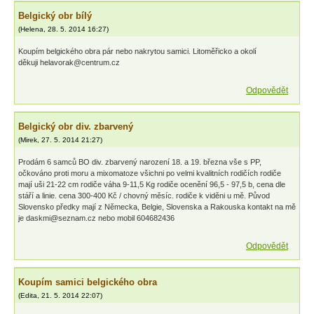
Belgický obr bílý
(
Helena
,
28. 5. 2014
16:27
)
Koupím belgického obra pár nebo nakrytou samici. Litoměřicko a okolí
děkuji helavorak@centrum.cz
Odpovědět
Belgický obr div. zbarvený
(
Mirek
,
27. 5. 2014
21:27
)
Prodám 6 samců BO div. zbarvený narození 18. a 19. března vše s PP,
očkováno proti moru a mixomatoze všichni po velmi kvalitních rodičích rodiče
mají uši 21-22 cm rodiče váha 9-11,5 Kg rodiče ocenění 96,5 - 97,5 b, cena dle
stáří a linie. cena 300-400 Kč / chovný měsíc. rodiče k viděni u mě. Původ
Slovensko předky mají z Německa, Belgie, Slovenska a Rakouska kontakt na mě
je daskmi@seznam.cz nebo mobil 604682436
Odpovědět
Koupím samici belgického obra
(
Edita
,
21. 5. 2014
22:07
)