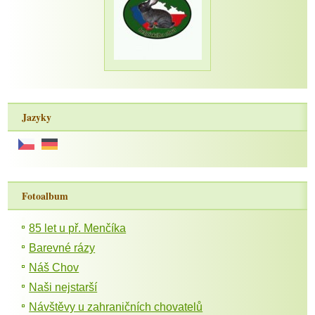
Jazyky
Fotoalbum
85 let u př. Menčíka
Barevné rázy
Náš Chov
Naši nejstarší
Návštěvy u zahraničních chovatelů