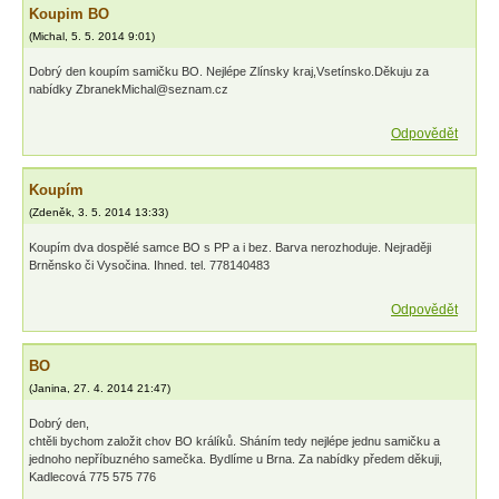
Koupim BO
(
Michal
,
5. 5. 2014
9:01
)
Dobrý den koupím samičku BO. Nejlépe Zlínsky kraj,Vsetínsko.Děkuju za
nabídky ZbranekMichal@seznam.cz
Odpovědět
Koupím
(
Zdeněk
,
3. 5. 2014
13:33
)
Koupím dva dospělé samce BO s PP a i bez. Barva nerozhoduje. Nejraději
Brněnsko či Vysočina. Ihned. tel. 778140483
Odpovědět
BO
(
Janina
,
27. 4. 2014
21:47
)
Dobrý den,
chtěli bychom založit chov BO králíků. Sháním tedy nejlépe jednu samičku a
jednoho nepříbuzného samečka. Bydlíme u Brna. Za nabídky předem děkuji,
Kadlecová 775 575 776