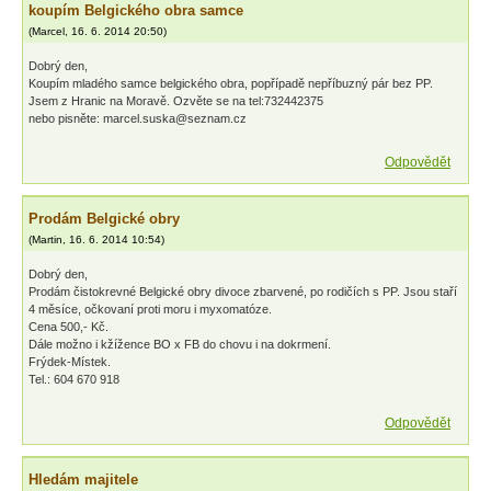
koupím Belgického obra samce
(
Marcel
,
16. 6. 2014
20:50
)
Dobrý den,
Koupím mladého samce belgického obra, popřípadě nepříbuzný pár bez PP.
Jsem z Hranic na Moravě. Ozvěte se na tel:732442375
nebo pisněte: marcel.suska@seznam.cz
Odpovědět
Prodám Belgické obry
(
Martin
,
16. 6. 2014
10:54
)
Dobrý den,
Prodám čistokrevné Belgické obry divoce zbarvené, po rodičích s PP. Jsou staří
4 měsíce, očkovaní proti moru i myxomatóze.
Cena 500,- Kč.
Dále možno i kžížence BO x FB do chovu i na dokrmení.
Frýdek-Místek.
Tel.: 604 670 918
Odpovědět
Hledám majitele