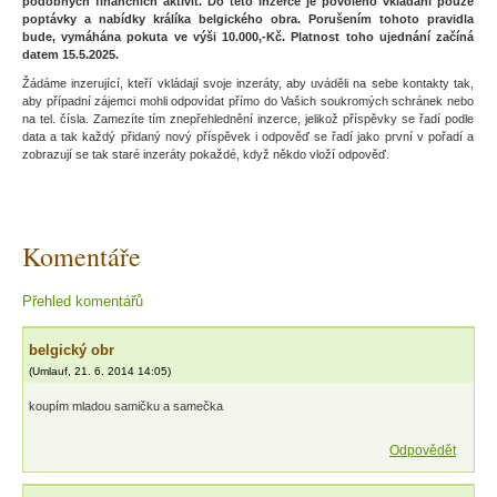
podobných finančních aktivit. Do této inzerce je povoleno vkládání pouze
poptávky a nabídky králíka belgického obra. Porušením tohoto pravidla
bude, vymáhána pokuta ve výši 10.000,-Kč. Platnost toho ujednání začíná
datem 15.5.2025.
Žádáme inzerující, kteří vkládají svoje inzeráty, aby uváděli na sebe kontakty tak,
aby případní zájemci mohli odpovídat přímo do Vašich soukromých schránek nebo
na tel. čísla. Zamezíte tím znepřehlednění inzerce, jelikož příspěvky se řadí podle
data a tak každý přidaný nový příspěvek i odpověď se řadí jako první v pořadí a
zobrazují se tak staré inzeráty pokaždé, když někdo vloží odpověď.
Komentáře
Přehled komentářů
belgický obr
(
Umlauf
,
21. 6. 2014
14:05
)
koupím mladou samičku a samečka
Odpovědět