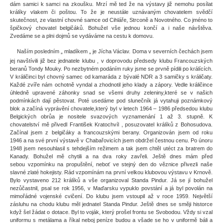
dám samici k samci na zkoušku. Mrzí mě ted že na výstavy již nemohu posílat
králíky vlakem či poštou. To že je neustále uznávaným chovatelem svědčí
skutečnost, ze vlastní chovné samce od Cihláře, Strconě a Novotného. Co jméno to
špičkový chovatel belgičáků. Bohužel vše jednou končí a i naše návštěva.
Zvedáme se a plni dojmů se vydáváme na cestu k domovu.
Naším posledním „ mladíkem „ je Jícha Václav. Doma v severních čechách jsem
jej navštívili již bez jednatele klubu , v doprovodu předsedy klubu Francouzských
beranů Tondy Mouky. Po nezbytném podáním ruky jsme se prvně pídili po králících.
V králičinci byl chovný samec od kamaráda z bývalé NDR a 3 samičky s králičaty.
Každé zvíře nám ochotně vyndal a zhodnotil jeho klady a zápory. Vedle králičince
úhledně upravené záhonky snad se všemi druhy zeleniny,které se v našich
podmínkách dají pěstovat. Poté usedáme pod slunečník já vytahuji poznámkový
blok a začíná vyprávění chovatele,který byl v letech 1964 – 1986 předsedou klubu
Belgických obrůa je nositele svazových vyznamenání 1 až 3. stupně. K
chovatelství mě přivedl František Kratochvíl , posuzovatel králíků z Bohosudova.
Začínal jsem z belgičáky a francouzskými berany. Organizován jsem od roku
1946 a na své první výstavě v Chabařovicích jsem obdržel čestnou cenu. Po únoru
1948 jsem nesouhlasil s tehdejším režimem a tak jsem chtěl utéct za bratrem do
Kanady. Bohužel mě chytili a na dva roky zavřeli. Ještě dnes mám před
sebou vzpomínku na propuštění, neboť ve stejný den do věznice přivezli naše
slavné zlaté hokejisty. Rád vzpomínám na první velkou klubovou výstavu v Krnově.
Bylo vystaveno 212 králíků a vše organizoval Standa Pindur. Já se jí bohužel
nezůčastnil, psal se rok 1956, v Maďarsku vypuklo povstání a já byl povolán na
mimořádné vojenské cvičení. Do klubu jsem vstoupil až v roce 1959. Největší
zásluhu na chodu klubu měl jednatel Standa Pindur. Ještě dnes se směji historce
když šel žádat o dotace. Byl to voják, který prošel frontu se Svobodou. Vždy si vzal
uniformu s metálama a říkal neboj peníze budou a všade se ho v uniformě báli a