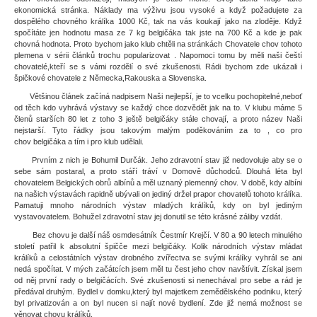
ekonomická stránka. Náklady ma výživu jsou vysoké a když požadujete za
dospělého chovného králíka 1000 Kč, tak na vás koukají jako na zloděje. Když
spočítáte jen hodnotu masa ze 7 kg belgičáka tak jste na 700 Kč a kde je pak
chovná hodnota. Proto bychom jako klub chtěli na stránkách Chovatele chov tohoto
plemena v sérii článků trochu popularizovat . Napomoci tomu by měli naši čeští
chovatelé,kteří se s vámi rozdělí o své zkušenosti. Rádi bychom zde ukázali i
špičkové chovatele z Německa,Rakouska a Slovenska.
Většinou článek začíná nadpisem Naši nejlepší, je to vcelku pochopitelné,neboť
od těch kdo vyhrává výstavy se každý chce dozvědět jak na to. V klubu máme 5
členů starších 80 let z toho 3 ještě belgičáky stále chovají, a proto název Naši
nejstarší. Tyto řádky jsou takovým malým poděkováním za to , co pro
chov belgičáka a tím i pro klub udělali.
Prvním z nich je Bohumil Durčák. Jeho zdravotní stav již nedovoluje aby se o
sebe sám postaral, a proto stáří tráví v Domově důchodců. Dlouhá léta byl
chovatelem Belgických obrů albínů a měl uznaný plemenný chov. V době, kdy albíni
na našich výstavách rapidně ubývali on jediný držel prapor chovatelů tohoto králíka.
Pamatuji mnoho národních výstav mladých králíků, kdy on byl jediným
vystavovatelem. Bohužel zdravotní stav jej donutil se této krásné záliby vzdát.
Bez chovu je další náš osmdesátník Čestmír Krejčí. V 80 a 90 letech minulého
století patřil k absolutní špičče mezi belgičáky. Kolik národních výstav mládat
králíků a celostátních výstav drobného zvířectva se svými králíky vyhrál se ani
nedá spočítat. V mých začátcích jsem měl tu čest jeho chov navštívit. Získal jsem
od něj první rady o belgičácích. Své zkušenosti si nenechával pro sebe a rád je
předával druhým. Bydlel v domku,který byl majetkem zemědělského podniku, který
byl privatizován a on byl nucen si najít nové bydlení. Zde již nemá možnost se
věnovat chovu králíků.