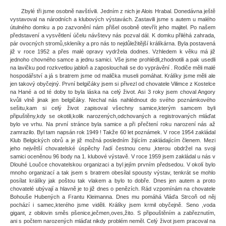
Zbylé tři jsme osobně navštívili. Jedním z nich je Alois Hrabal. Donedávna ještě
vystavoval na národních a klubových výstavách. Zastavili jsme s autem u malého
útulného domku a po zazvonění nám přišel osobně otevřít jeho majitel. Po našem
představení a vysvětlení účelu návštevy nás pozval dál. K domku přiléhá zahrada,
pár ovocných stromů,skleníky a pro nás to nejdůležitější králíkárna. Byla postavená
již v roce 1952 a přes malé opravy vydržela dodnes. Vzhledem k věku má již
jednoho chovného samce a jednu samici. Vše jsme prohlédli,zhodnotili a pak usedli
na lavičku pod rozkvetlou jabloň a zaposlouchali se do vyprávění . Rodiče měli malé
hospodářství a já s bratrem jsme od malička museli pomáhat. Králíky jsme měli ale
jen takový obyčejný. První belgičáky jsem si přivezl od chovatele Vilimce z Kostelce
na Hané a od té doby to byla láska na celý život. Asi 3 roky jsem choval Angory
kvůli vlně jinak jen belgičáky. Nechal nás nahlédnout do svého poznámkového
sešitu,kam si celý život zapisoval všechny samice,kterým samcem byli
připuštěny,kdy se okotili,kolik narozených,odchovaných a registrovaných mláďat
bylo ve vrhu. Na první stránce byla samice a při přečtení roku narození nás až
zamrazilo. Byl tam napsán rok 1949 ! Takže 60 let poznámek. V roce 1954 zakládal
Klub Belgických obrů a je již možná posledním žijícím zakládajícím členem. Mezi
jeho největší chovatelské úspěchy řadí čestnou cenu ,kterou obdržel na svoji
samici oceněnou 96 body na 1. klubové výstavě. V roce 1959 jsem zakládal u nás v
Dlouhé Loučce chovatelskou organizaci a byl jejím prvním předsedou. V okolí bylo
mnoho organizací a tak jsem s bratrem obesílal spousty výstav, tenkrát se mohlo
posílat králíky jak poštou tak vlakem a bylo to dobře. Dnes jen autem a proto
chovatelé ubývají a hlavně je to již dnes o penězích. Rád vzpomínám na chovatele
Bohouše Hubených a Frantu Kleimanna. Dnes mu pomáhá Vláďa Strcoň od něj
pochází i samec,kterého jsme viděli. Králíky jsem krmil obyčejně. Seno ,voda
gigant, z obilovin směs pšenice,ječmen,oves,žito. S připouštěním a zabřeznutím,
ani s počtem narozených mláďat nikdy problém neměl. Celý život jsem pracoval na