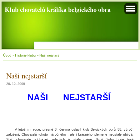
Klub chovatelů králíka belgického obra
Úvod
»
Historie klubu
»
Naši nejstarší
Naši nejstarší
20. 12. 2009
NAŠI NEJSTARŠÍ
V letošním roce, přesně 3. června oslavil klub Belgických obrů 55. výročí
založení. Chovatelů tohoto náročného , ale i krásného plemene neustále ubývá.
Staří chovatelé odcházejí, mladých je stále méně. Svoji úlohu hraje také