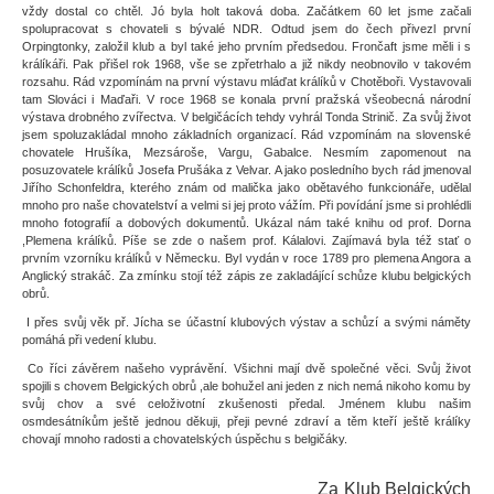
vždy dostal co chtěl. Jó byla holt taková doba. Začátkem 60 let jsme začali
spolupracovat s chovateli s bývalé NDR. Odtud jsem do čech přivezl první
Orpingtonky, založil klub a byl také jeho prvním předsedou. Frončaft jsme měli i s
králíkáři. Pak přišel rok 1968, vše se zpřetrhalo a již nikdy neobnovilo v takovém
rozsahu. Rád vzpomínám na první výstavu mláďat králíků v Chotěboři. Vystavovali
tam Slováci i Maďaři. V roce 1968 se konala první pražská všeobecná národní
výstava drobného zvířectva. V belgičácích tehdy vyhrál Tonda Strinič. Za svůj život
jsem spoluzakládal mnoho základních organizací. Rád vzpomínám na slovenské
chovatele Hrušíka, Mezsároše, Vargu, Gabalce. Nesmím zapomenout na
posuzovatele králíků Josefa Prušáka z Velvar. A jako posledního bych rád jmenoval
Jiřího Schonfeldra, kterého znám od malička jako obětavého funkcionáře, udělal
mnoho pro naše chovatelství a velmi si jej proto vážím. Při povídání jsme si prohlédli
mnoho fotografií a dobových dokumentů. Ukázal nám také knihu od prof. Dorna
,Plemena králíků. Píše se zde o našem prof. Kálalovi. Zajímavá byla též stať o
prvním vzorníku králíků v Německu. Byl vydán v roce 1789 pro plemena Angora a
Anglický strakáč. Za zmínku stojí též zápis ze zakladájící schůze klubu belgických
obrů.
I přes svůj věk př. Jícha se účastní klubových výstav a schůzí a svými náměty
pomáhá při vedení klubu.
Co říci závěrem našeho vyprávění. Všichni mají dvě společné věci. Svůj život
spojili s chovem Belgických obrů ,ale bohužel ani jeden z nich nemá nikoho komu by
svůj chov a své celoživotní zkušenosti předal. Jménem klubu našim
osmdesátníkům ještě jednou děkuji, přeji pevné zdraví a těm kteří ještě králíky
chovají mnoho radosti a chovatelských úspěchu s belgičáky.
Za Klub Belgických