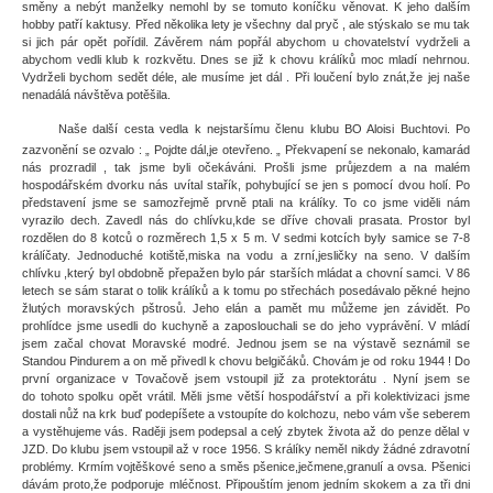
směny a nebýt manželky nemohl by se tomuto koníčku věnovat. K jeho dalším
hobby patří kaktusy. Před několika lety je všechny dal pryč , ale stýskalo se mu tak
si jich pár opět pořídil. Závěrem nám popřál abychom u chovatelství vydrželi a
abychom vedli klub k rozkvětu. Dnes se již k chovu králíků moc mladí nehrnou.
Vydrželi bychom sedět déle, ale musíme jet dál . Při loučení bylo znát,že jej naše
nenadálá návštěva potěšila.
Naše další cesta vedla k nejstaršímu členu klubu BO Aloisi Buchtovi. Po
zazvonění se ozvalo : „ Pojdte dál,je otevřeno. „ Překvapení se nekonalo, kamarád
nás prozradil , tak jsme byli očekáváni. Prošli jsme průjezdem a na malém
hospodářském dvorku nás uvítal stařík, pohybující se jen s pomocí dvou holí. Po
představení jsme se samozřejmě prvně ptali na králíky. To co jsme viděli nám
vyrazilo dech. Zavedl nás do chlívku,kde se dříve chovali prasata. Prostor byl
rozdělen do 8 kotců o rozměrech 1,5 x 5 m. V sedmi kotcích byly samice se 7-8
králíčaty. Jednoduché kotiště,miska na vodu a zrní,jesličky na seno. V dalším
chlívku ,který byl obdobně přepažen bylo pár starších mládat a chovní samci. V 86
letech se sám starat o tolik králíků a k tomu po střechách posedávalo pěkné hejno
žlutých moravských pštrosů. Jeho elán a pamět mu můžeme jen závidět. Po
prohlídce jsme usedli do kuchyně a zaposlouchali se do jeho vyprávění. V mládí
jsem začal chovat Moravské modré. Jednou jsem se na výstavě seznámil se
Standou Pindurem a on mě přivedl k chovu belgičáků. Chovám je od roku 1944 ! Do
první organizace v Tovačově jsem vstoupil již za protektorátu . Nyní jsem se
do tohoto spolku opět vrátil. Měli jsme větší hospodářství a při kolektivizaci jsme
dostali nůž na krk buď podepíšete a vstoupíte do kolchozu, nebo vám vše seberem
a vystěhujeme vás. Raději jsem podepsal a celý zbytek života až do penze dělal v
JZD. Do klubu jsem vstoupil až v roce 1956. S králíky neměl nikdy žádné zdravotní
problémy. Krmím vojtěškové seno a směs pšenice,ječmene,granulí a ovsa. Pšenici
dávám proto,že podporuje mléčnost. Připouštím jenom jedním skokem a za tři dni