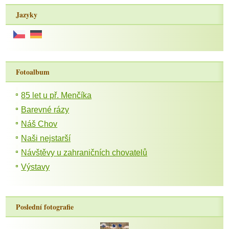
Jazyky
Fotoalbum
85 let u př. Menčíka
Barevné rázy
Náš Chov
Naši nejstarší
Návštěvy u zahraničních chovatelů
Výstavy
Poslední fotografie