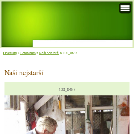
Einleitung
»
Fotoalbum
»
Naši nejstarší
»
100_0487
Naši nejstarší
100_0487