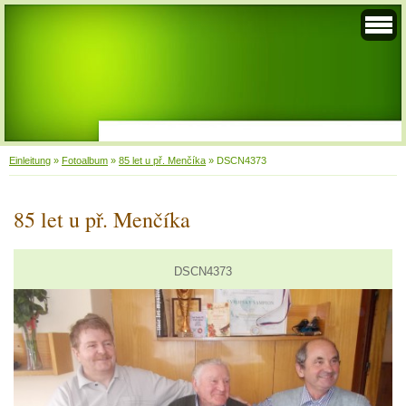
Einleitung
»
Fotoalbum
»
85 let u př. Menčíka
»
DSCN4373
85 let u př. Menčíka
DSCN4373